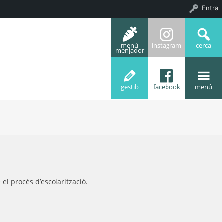
Entra
menú
instagram
cerca
menjador
gestib
facebook
menú
el procés d’escolarització.