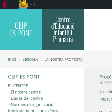
Centre
CEIP
d'Educació
ES PONT
Infantil i
Primària
INICI
L’ESCOLA
LA NOSTRA PROPOSTA
CEIP ES PONT
Procé
admi
EL CENTRE
El nostre centre
A conti
Dades del centre
https:/
Normes d’organització,
funcionament i convivència