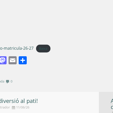
io-matricula-26-27
Baixa
Facebook
Mastodon
Email
Comparteix
ada
0
iversió al pati!
trador
11/06/26