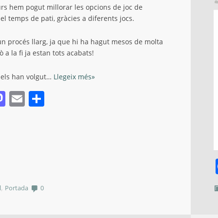
rs hem pogut millorar les opcions de joc de
el temps de pati, gràcies a diferents jocs.
un procés llarg, ja que hi ha hagut mesos de molta
ò a la fi ja estan tots acabats!
 els han volgut…
Llegeix més»
acebook
Mastodon
Email
Comparteix
,
l
Portada
0