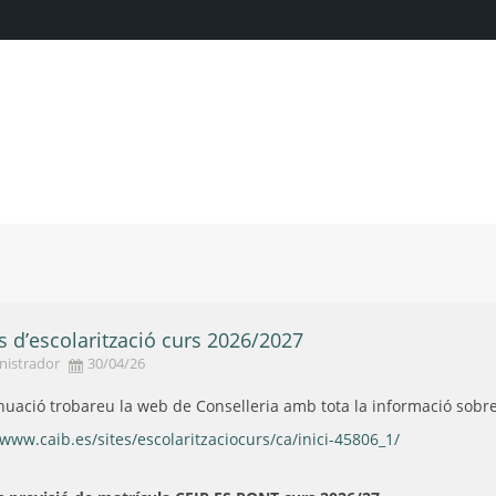
s d’escolarització curs 2026/2027
nistrador
30/04/26
nuació trobareu la web de Conselleria amb tota la informació sobre 
/www.caib.es/sites/escolaritzaciocurs/ca/inici-45806_1/