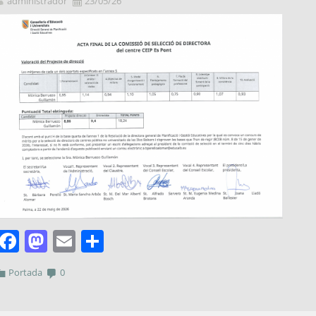
administrador
23/05/26
Facebook
Mastodon
Email
Comparteix
Portada
0