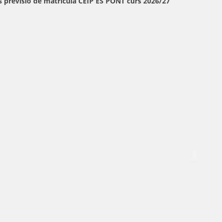
s previsió de matrícula CEIP ES PONT curs 2026/27