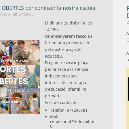
OBERTES per conèixer la nostra escola.
trador
24/03/26
El dilluns 20 d’abril a les
14:15h.
A
Us ensenyarem l’escola i
C
farem una presentació
del nostre projecte
A
educatiu.
p
Pregam reservar plaça
per la seva assistència,
indicant si estan
interessats en l’etapa
d’educació infantil i/o
primària.
Vies de contacte:
Telèfon: 971240781
Mail:
ceipespont@educaib.e
u